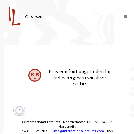
Cursussen
Cursussen
Docenten
Over ons
Contact
Welkom
Er is een fout opgetreden bij
het weergeven van deze
Inloggen
Visie & Missie
sectie.
English
© International Lectures • Noorderhoofd 101 • NL-3846 JV 
Harderwijk

T: +31 611269709 • E: 
info@internationallectures.com
 • KVK 