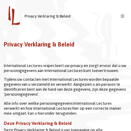
Privacy Verklaring & Beleid
Cursussen
Privacy Verklaring & Beleid
Docenten
Over ons
International Lectures respecteert uw privacy en zorgt ervoor dat u uw 
Contact
Welkom
persoonsgegevens aan International Lectures kunt toevertrouwen.
Inloggen
Visie & Missie
Tijdens uw contacten met International Lectures worden bepaalde 
gegevens van u verzameld en verwerkt. Aangezien u als persoon te 
identificeren bent aan de hand van deze gegevens, zijn deze gegevens 
English
‘persoonsgegevens’.
Alle info over welke persoonsgegevens International Lectures 
verwerkt en hoe International Lectures hier op een correcte manier 
mee omgaat, kan u hieronder terugvinden.
Deze Privacy Verklaring & Beleid
Deze Privacy Verklaring & Beleid is van toepassing op alle 