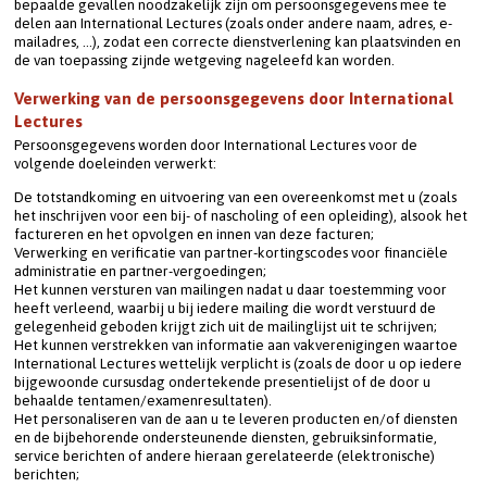
bepaalde gevallen noodzakelijk zijn om persoonsgegevens mee te 
delen aan International Lectures (zoals onder andere naam, adres, e-
mailadres, …), zodat een correcte dienstverlening kan plaatsvinden en 
de van toepassing zijnde wetgeving nageleefd kan worden.
Verwerking van de persoonsgegevens door International 
Lectures
Persoonsgegevens worden door International Lectures voor de 
volgende doeleinden verwerkt:
De totstandkoming en uitvoering van een overeenkomst met u (zoals 
het inschrijven voor een bij- of nascholing of een opleiding), alsook het 
factureren en het opvolgen en innen van deze facturen;
Verwerking en verificatie van partner-kortingscodes voor financiële 
administratie en partner-vergoedingen;
Het kunnen versturen van mailingen nadat u daar toestemming voor 
heeft verleend, waarbij u bij iedere mailing die wordt verstuurd de 
gelegenheid geboden krijgt zich uit de mailinglijst uit te schrijven;
Het kunnen verstrekken van informatie aan vakverenigingen waartoe 
International Lectures wettelijk verplicht is (zoals de door u op iedere 
bijgewoonde cursusdag ondertekende presentielijst of de door u 
behaalde tentamen/examenresultaten).
Het personaliseren van de aan u te leveren producten en/of diensten 
en de bijbehorende ondersteunende diensten, gebruiksinformatie, 
service berichten of andere hieraan gerelateerde (elektronische) 
berichten;