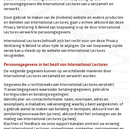
persoonsgegevens die International Lectures van u verzamelt en 
verwerkt.
Door gebruik te maken van de (mobiele) website en andere producten 
en diensten van International Lectures, gaat u ermee akkoord dat deze 
Privacy Verklaring & Beleid van toepassing is op de door International 
Lectures verwerkte persoonsgegevens.
International Lectures behoudt zich het recht voor om deze Privacy 
Verklaring & Beleid te allen tijde te wijzigen. De van toepassing zijnde 
versie kan u steeds op de website van International Lectures 
terugvinden.
Persoonsgegevens in het bezit van International Lectures
De volgende gegevens kunnen op verschillende manieren door 
International Lectures verzameld en verwerkt worden:
Gegevens die u rechtstreeks aan International Lectures verstrekt;
Transactiegegevens waaronder betalingsgegevens, gebruikte 
kortingscodes en betalingsregelingen;
Identificatie- en contactinformatie: naam, voornaam, adres en 
woonplaats, e-mailadres, vakvereniging waarbij u bent aangesloten, of 
u gebruik wenst te maken van betaling in termijnen, akkoord met de 
annuleringsvoorwaarden (ja/nee), akkoord met het ontvangen van de 
mailing van International Lectures (ja/nee);
Klachten of feedback via onze support kanalen omtrent uw ervaring 
met International Lectures, opmerkingen, suggesties, getuigenissen en 