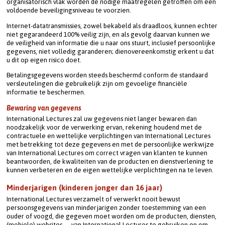
organisatorisch vlak worden de nodige maatregelen getroffen om een 
voldoende beveiligingsniveau te voorzien.
Internet-datatransmissies, zowel bekabeld als draadloos, kunnen echter 
niet gegarandeerd 100% veilig zijn, en als gevolg daarvan kunnen we 
de veiligheid van informatie die u naar ons stuurt, inclusief persoonlijke 
gegevens, niet volledig garanderen; dienovereenkomstig erkent u dat 
u dit op eigen risico doet.
Betalingsgegevens worden steeds beschermd conform de standaard 
versleutelingen die gebruikelijk zijn om gevoelige financiële 
informatie te beschermen.
Bewaring van gegevens
International Lectures zal uw gegevens niet langer bewaren dan 
noodzakelijk voor de verwerking ervan, rekening houdend met de 
contractuele en wettelijke verplichtingen van International Lectures 
met betrekking tot deze gegevens en met de persoonlijke werkwijze 
van International Lectures om correct vragen van klanten te kunnen 
beantwoorden, de kwaliteiten van de producten en dienstverlening te 
kunnen verbeteren en de eigen wettelijke verplichtingen na te leven.
Minderjarigen (kinderen jonger dan 16 jaar)
International Lectures verzamelt of verwerkt nooit bewust 
persoonsgegevens van minderjarigen zonder toestemming van een 
ouder of voogd, die gegeven moet worden om de producten, diensten, 
(mobiele) websites, … van International Lectures te gebruiken en om 