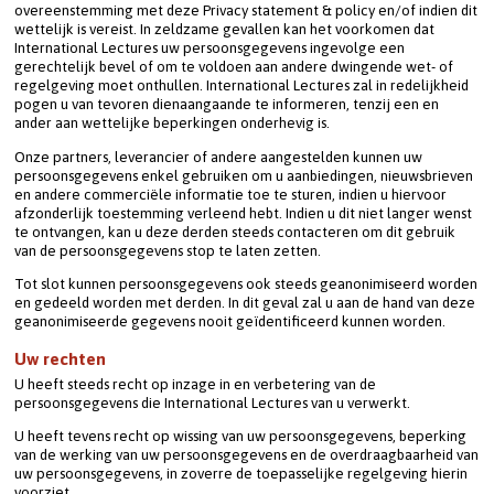
overeenstemming met deze Privacy statement & policy en/of indien dit 
wettelijk is vereist. In zeldzame gevallen kan het voorkomen dat 
International Lectures uw persoonsgegevens ingevolge een 
gerechtelijk bevel of om te voldoen aan andere dwingende wet- of 
regelgeving moet onthullen. International Lectures zal in redelijkheid 
pogen u van tevoren dienaangaande te informeren, tenzij een en 
ander aan wettelijke beperkingen onderhevig is.
Onze partners, leverancier of andere aangestelden kunnen uw 
persoonsgegevens enkel gebruiken om u aanbiedingen, nieuwsbrieven 
en andere commerciële informatie toe te sturen, indien u hiervoor 
afzonderlijk toestemming verleend hebt. Indien u dit niet langer wenst 
te ontvangen, kan u deze derden steeds contacteren om dit gebruik 
van de persoonsgegevens stop te laten zetten.
Tot slot kunnen persoonsgegevens ook steeds geanonimiseerd worden 
en gedeeld worden met derden. In dit geval zal u aan de hand van deze 
geanonimiseerde gegevens nooit geïdentificeerd kunnen worden.
Uw rechten
U heeft steeds recht op inzage in en verbetering van de 
persoonsgegevens die International Lectures van u verwerkt.
U heeft tevens recht op wissing van uw persoonsgegevens, beperking 
van de werking van uw persoonsgegevens en de overdraagbaarheid van 
uw persoonsgegevens, in zoverre de toepasselijke regelgeving hierin 
voorziet.