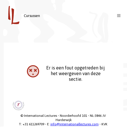
Cursussen
Cursussen
Docenten
Over ons
Contact
Welkom
Er is een fout opgetreden bij
het weergeven van deze
Inloggen
Visie & Missie
sectie.
English
© International Lectures • Noorderhoofd 101 • NL-3846 JV 
Harderwijk

T: +31 611269709 • E: 
info@internationallectures.com
 • KVK 